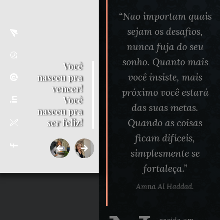
“Não importam quais
sejam os desafios,
nunca fuja do seu
sonho. Quanto mais
Você
você insiste, mais
nasceu pra
vencer!
próximo você estará
Você
das suas metas.
nasceu pra
Quando as coisas
ser feliz!
ficam difíceis,
simplesmente se
fortaleça.”
Amna Al Haddad.