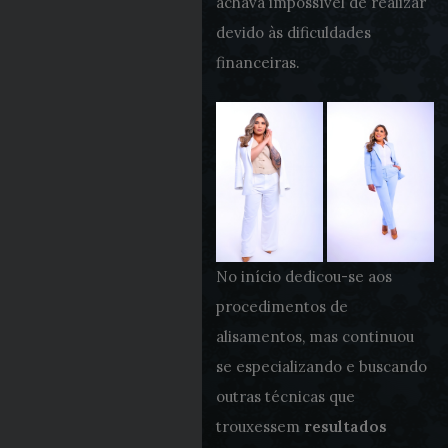
achava impossível de realizar
devido às dificuldades
financeiras.
No início dedicou-se aos
procedimentos de
alisamentos, mas continuou
se especializando e buscando
outras técnicas que
trouxessem
resultados