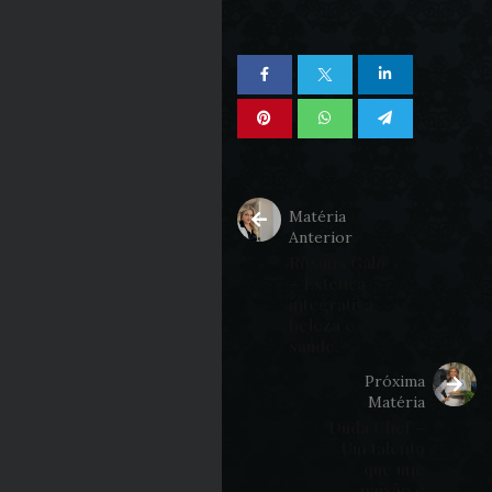
Matéria
Anterior
Rosana Galo
– Estética
integrativa,
beleza e
saúde.
Próxima
Matéria
Duda Chef –
Um talento
que une
paixão e