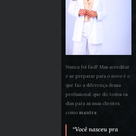
Nunca foi fácil! Mas acreditar
e se preparar para o novo é o
que faz a diferença dessa
profissional, que diz todos os
dias para as suas clientes
como
mantra
:
“Você nasceu pra