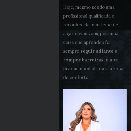
Hoje, mesmo sendo uma
profissional qualificada e
reconhecida, não teme de
alçar novos voos, pois uma
coisa que aprendeu foi
sempre
seguir adiante e
romper barreiras
, nunca
ficar acomodada na sua zona
de conforto.