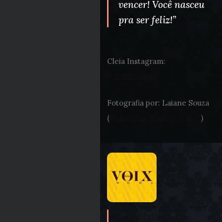
vencer! Você nasceu
pra ser feliz!”
Cleia Instagram:
@cleialuxehair
Fotografia por: Laiane Souza
(
@laiannesouzafotografias
)
Colunista /