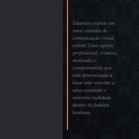
Redação
Revista Voix
Estamos criando um
novo conceito de
comunicação visual
online! Uma equipe
profissional, criativa,
motivada e
comprometida que
está determinada a
levar este conceito a
uma constante e
concreta realidade
dentro do fashion
business.