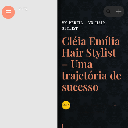
VX. PERFIL
VX. HAIR
STYLIST
Cléia Emília
Hair Stylist
– Uma
trajetória de
sucesso
Redação Revista Voix
23 de julho de 2024