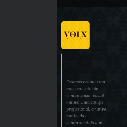
Colunista /
Redação
Revista Voix
Estamos criando um
novo conceito de
comunicação visual
online! Uma equipe
profissional, criativa,
motivada e
comprometida que