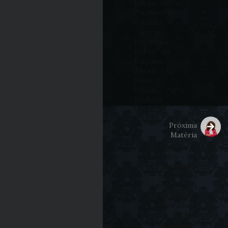
Juliana Alves
é a musa da
coleção
“Sereia –
Josephine
Baker” de
Fabiana
Thorres na
Runway
Vision – Paris
Fashion
Week.
Próxima
Matéria
Nah Beleza &
Estética – Da
costura à
referência
em beleza: A
trajetória
inspiradora
de Ana
Gonçalves.