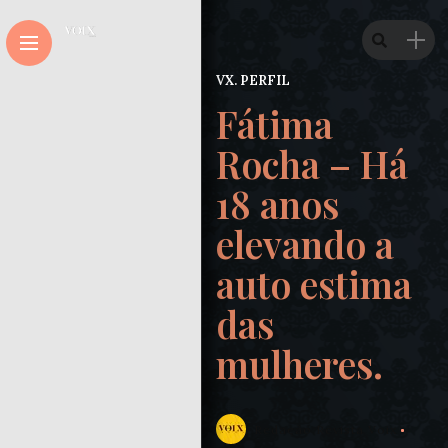
VX. PERFIL
Fátima
Rocha – Há
18 anos
elevando a
auto estima
das
mulheres.
Redação Revista Voix