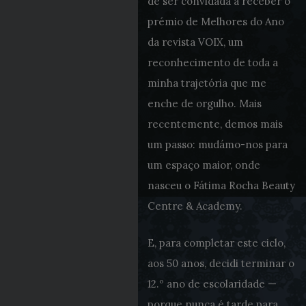
de ser convidada a receber o
prémio de Melhores do Ano
da revista VOIX, um
reconhecimento de toda a
minha trajetória que me
enche de orgulho. Mais
recentemente, demos mais
um passo: mudámo-nos para
um espaço maior, onde
nasceu o Fátima Rocha Beauty
Centre & Academy.
E, para completar este ciclo,
aos 50 anos, decidi terminar o
12.º ano de escolaridade —
porque nunca é tarde para