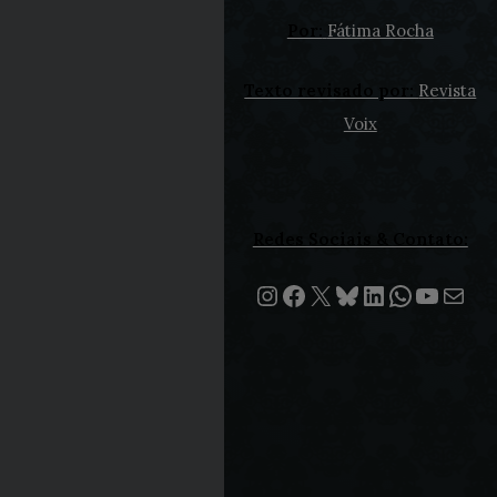
Por:
Fátima Rocha
Texto revisado por:
Revista
Voix
Redes Sociais & Contato:
Instagram
Facebook
X
Bluesky
LinkedIn
WhatsA
Youtu
E-mail