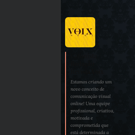
Colunista /
Redação
Revista Voix
Estamos criando um
novo conceito de
comunicação visual
online! Uma equipe
profissional, criativa,
motivada e
comprometida que
está determinada a