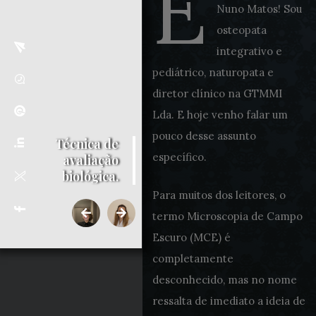
E
Nuno Matos! Sou
osteopata
integrativo e
pediátrico, naturopata e
diretor clínico na GTMMI
Lda. E hoje venho falar um
pouco desse assunto
Técnica de
específico.
avaliação
biológica.
Para muitos dos leitores, o
termo Microscopia de Campo
Escuro (MCE) é
completamente
desconhecido, mas no nome
ressalta de imediato a ideia de