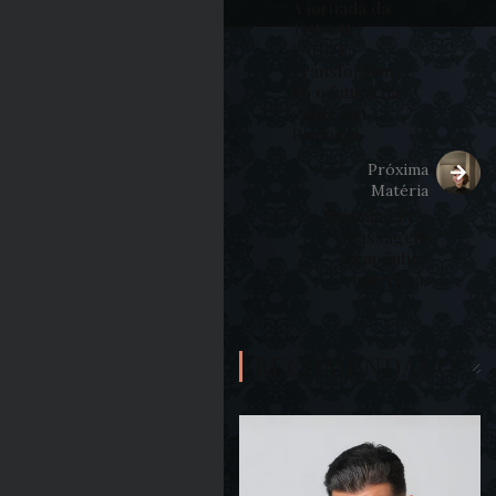
A jornada da
TOUCH
SAÚDE:
Transforman
do o futuro da
saúde em
Portugal.
Próxima
Matéria
Priscila Pitt –
Massagem
terapêutica
corretiva.
RECOMENDADO