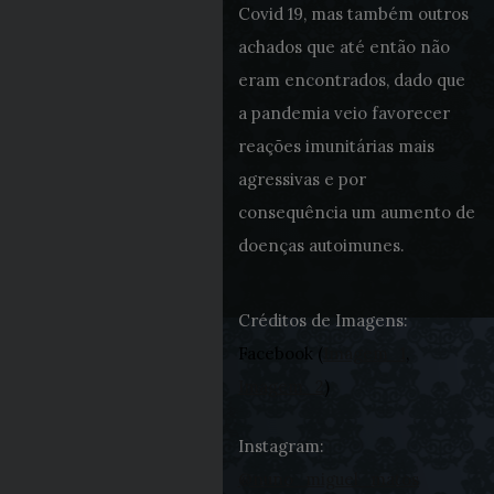
Covid 19, mas também outros
achados que até então não
eram encontrados, dado que
a pandemia veio favorecer
reações imunitárias mais
agressivas e por
consequência um aumento de
doenças autoimunes.
Créditos de Imagens:
Facebook (
Image
m
_1
,
Imagem_2
)
Instagram:
@nuno_miguel_matos