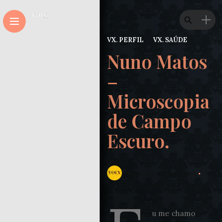
VX. PERFIL
VX. SAÚDE
Nuno Matos
–
Microscopia
de Campo
Escuro.
Redação Revista Voix
9 de setembro de 2024
u me chamo