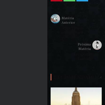
Matéria
Anterior
Água: Poupar
para o futuro
não acabar
Próxima
Matéria
Yves Saint
Laurent
RECOMENDADO