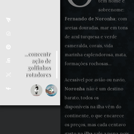
tem nome e
sobrenome:
Fernando de Noronha
; com
areias douradas, mar em tons
de azul turquesa e verde
esmeralda, corais, vida
...concentr
marinha esplendorosa, mata,
ação de
formações rochosas…
golfinhos
rotadores
Acessível por avião ou navio,
Noronha
não é um destino
barato, todos os
produtos
disponíveis na ilha vêm do
continente, o que encarece
os preços, mas cada centavo
gasto na
ilha
vale a pena, pois