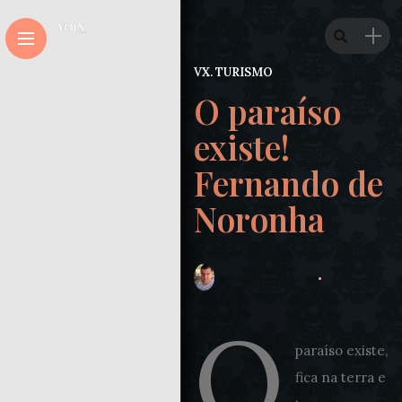
VX. TURISMO
O paraíso
existe!
Fernando de
Noronha
Adilson Faroni
18 de março de 2022
O
paraíso existe,
fica na terra e