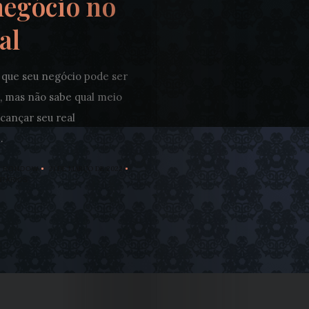
negócio no
al
 que seu negócio pode ser
, mas não sabe qual meio
lcançar seu real
.
21 DE MARÇO DE 2022
A RONDOW
NTÁRIOS