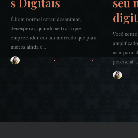
s Digitais
seu 
digit
É bem normal errar, desanimar,
desesperar, quando se trata que
Você sente
empreender em um mercado que para
amplificado
muitos ainda é...
usar para a
29 DE MARÇO DE 2022
RENATA RONDOW
potencial. ..
0 COMENTÁRIOS
RENAT
0 COME