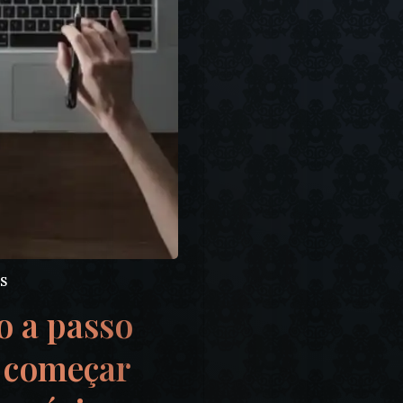
SS
o a passo
 começar