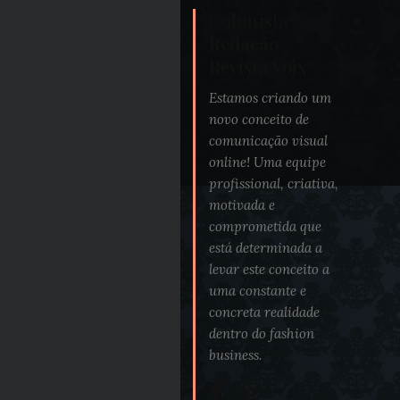
Colunista /
Redação
Revista Voix
Estamos criando um
novo conceito de
comunicação visual
online! Uma equipe
profissional, criativa,
motivada e
comprometida que
está determinada a
levar este conceito a
uma constante e
concreta realidade
dentro do fashion
business.