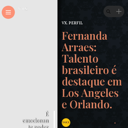
VX. PERFIL
Fernanda
Arraes:
Talento
brasileiro é
destaque em
Los Angeles
e Orlando.
É
emocionan
Redação Revista Voix
te poder