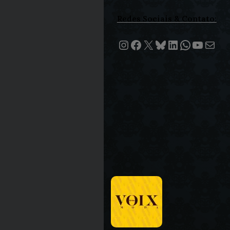
Redes Sociais & Contato:
Instagram
Facebook
X
Bluesky
LinkedIn
WhatsA
Youtu
E-mail