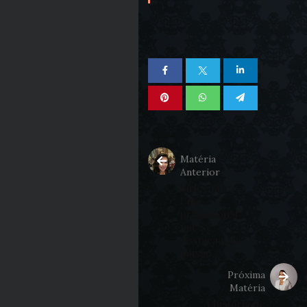
Matéria
Anterior
Sirley Silva –
Uma
profissional
que se
destaca pela
paixão.
Próxima
Matéria
A história de