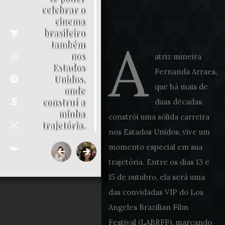
3 de outubro de 2025
celebrar o
cinema
brasileiro
A
também
nos
atriz mineira
Estados
Fernanda Arraes,
Unidos,
que há mais de
onde
construí a
duas décadas
minha
constrói uma sólida carreira
trajetória.
nos Estados Unidos, vive um
momento especial em sua
trajetória. Entre os dias 13 e
15 de outubro, ela será uma
das convidadas VIP do Los
Angeles Brazilian Film
Festival (LABRFF), marcando