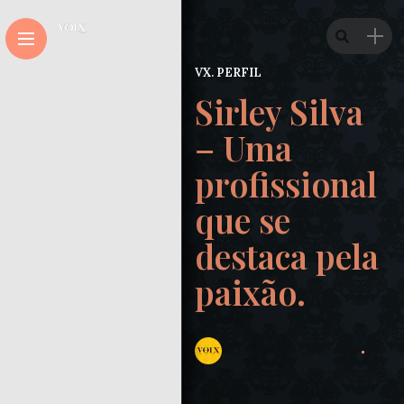
VX. PERFIL
Sirley Silva
– Uma
profissional
que se
destaca pela
paixão.
Redação Revista Voix
3 de outubro de 2025