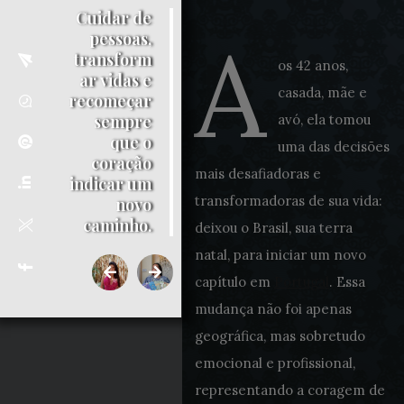
Cuidar de
A
pessoas,
transform
os 42 anos,
ar vidas e
casada, mãe e
recomeçar
sempre
avó, ela tomou
que o
uma das decisões
coração
mais desafiadoras e
indicar um
transformadoras de sua vida:
novo
caminho.
deixou o Brasil, sua terra
natal, para iniciar um novo
capítulo em
Portugal
. Essa
mudança não foi apenas
geográfica, mas sobretudo
emocional e profissional,
representando a coragem de