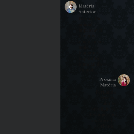
Matéria
Anterior
Benny: Um
animal
improvável
que nos
ensina a ser
mais
humanos –
(04/10) Dia
Mundial do
Animal.
Próxima
Matéria
Fernanda
Arraes:
Talento
brasileiro é
destaque em
Los Angeles
e Orlando.