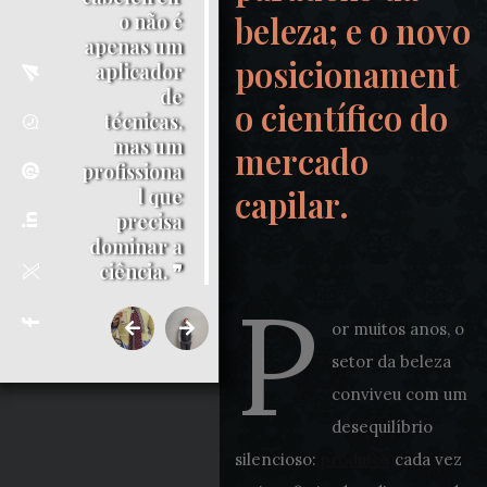
beleza; e o novo
o não é
apenas um
posicionament
aplicador
de
o científico do
técnicas,
mas um
mercado
profissiona
capilar.
l que
precisa
dominar a
ciência. ❞
P
or muitos anos, o
setor da beleza
conviveu com um
desequilíbrio
silencioso:
produtos
cada vez