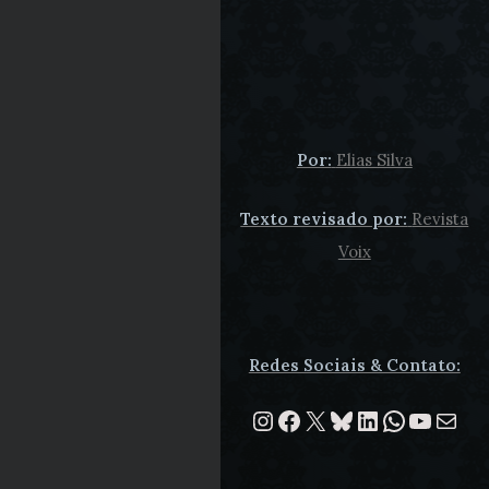
Por:
Elias Silva
Texto revisado por:
Revista
Voix
Redes Sociais & Contato:
Instagram
Facebook
X
Bluesky
LinkedIn
WhatsA
Youtu
E-mail