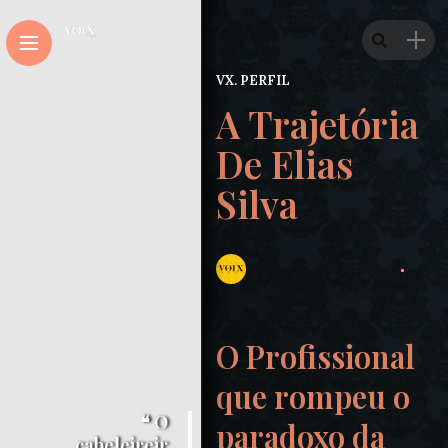
VX. PERFIL
A Trajetória
De Elias
Silva
Redação Revista Voix
2 de fevereiro de 2026
O Profissional
que rompeu o
❝ O
paradoxo da
cabeleireir