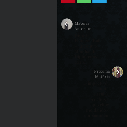
Matéria
Anterior
Diego
Fonseca Bált
– Encontro
Mundial de
Diplomatas
2026.
Próxima
Matéria
O impacto da
moda
circular:
brechós e
upcycling
moldando o
consumo em
2026